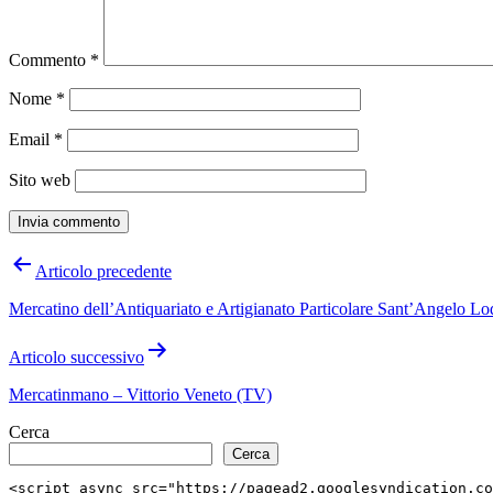
Commento
*
Nome
*
Email
*
Sito web
Navigazione
Articolo precedente
articoli
Mercatino dell’Antiquariato e Artigianato Particolare Sant’Angelo Lo
Articolo successivo
Mercatinmano – Vittorio Veneto (TV)
Cerca
Cerca
<script async src="https://pagead2.googlesyndication.co