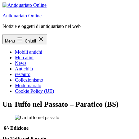
Salta
al
Antiquariato Online
contenuto
Notizie e oggetti di antiquariato nel web
Menu
Chiudi
Mobili antichi
Mercatini
News
Antichità
restauro
Collezionismo
Modernariato
Cookie Policy (UE)
Un Tuffo nel Passato – Paratico (BS)
6^ Edizione
Un Tuffo nel Passato