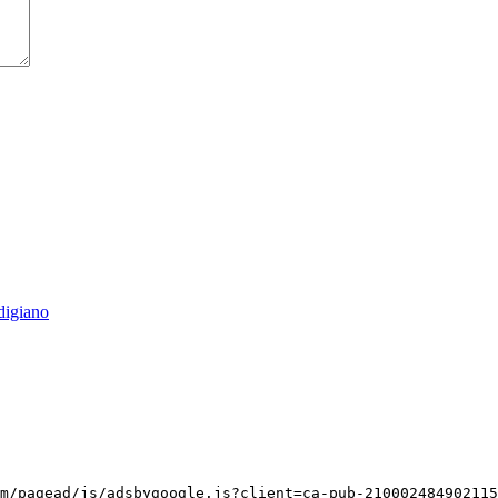
digiano
m/pagead/js/adsbygoogle.js?client=ca-pub-210002484902115