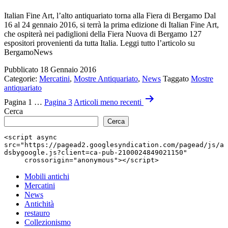
cultura
in
Italian Fine Art, l’alto antiquariato torna alla Fiera di Bergamo Dal
esposizione
16 al 24 gennaio 2016, si terrà la prima edizione di Italian Fine Art,
a
che ospiterà nei padiglioni della Fiera Nuova di Bergamo 127
Cesena
espositori provenienti da tutta Italia. Leggi tutto l’articolo su
BergamoNews
Pubblicato
18 Gennaio 2016
Categorie:
Mercatini
,
Mostre Antiquariato
,
News
Taggato
Mostre
antiquariato
Paginazione
Pagina 1
…
Pagina 3
Articoli
meno recenti
degli
Cerca
Cerca
articoli
<script async 
src="https://pagead2.googlesyndication.com/pagead/js/a
dsbygoogle.js?client=ca-pub-2100024849021150"

     crossorigin="anonymous"></script>
Mobili antichi
Mercatini
News
Antichità
restauro
Collezionismo