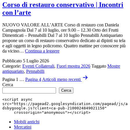
con
Corso di restauro conservativo | Incontri
il
con l’arte
presente
NUOVO VALORE ALL’ARTE Corso di restauro con Daniela
Campagnola Dal 7 al 10 luglio, ore 9.00 – 12.30 Orto dei Frutti
Dimenticati – Pennabilli Dal 7 al 10 luglio Pennabilli Antiquariato
propone un corso di restauro conservativo dedicato ai dipinti su tela
e agli oggetti in legno policromo. Quattro mattine per conoscere più
Corso
da vicino…
Continua a leggere
di
Pubblicato
5 Luglio 2026
restauro
Categorie:
Eventi Collaterali
,
Fuori mostra 2026
Taggato
Mostre
conservativo
antiquariato
,
Pennabilli
|
Paginazione
Incontri
Pagina 1
…
Pagina 4
Articoli
meno recenti
con
degli
Cerca
l’arte
Cerca
articoli
<script async 
src="https://pagead2.googlesyndication.com/pagead/js/a
dsbygoogle.js?client=ca-pub-2100024849021150"

     crossorigin="anonymous"></script>
Mobili antichi
Mercatini