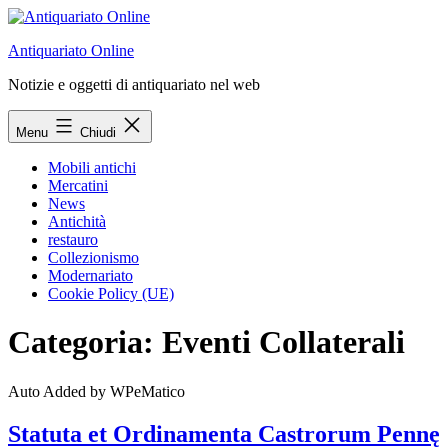
Salta
al
Antiquariato Online
contenuto
Notizie e oggetti di antiquariato nel web
Menu
Chiudi
Mobili antichi
Mercatini
News
Antichità
restauro
Collezionismo
Modernariato
Cookie Policy (UE)
Categoria:
Eventi Collaterali
Auto Added by WPeMatico
Statuta et Ordinamenta Castrorum Pennę