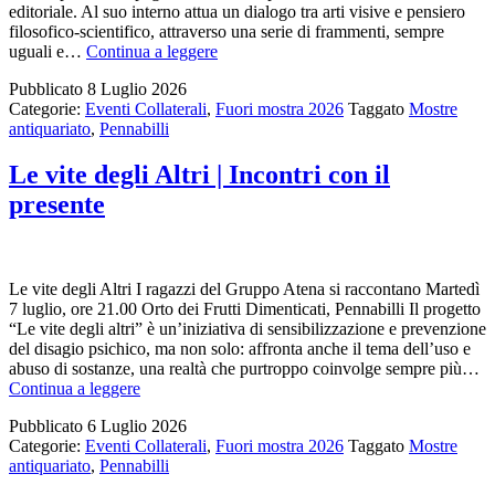
editoriale. Al suo interno attua un dialogo tra arti visive e pensiero
filosofico-scientifico, attraverso una serie di frammenti, sempre
Spagiria
uguali e…
Continua a leggere
|
Pubblicato
8 Luglio 2026
Incontri
Categorie:
Eventi Collaterali
,
Fuori mostra 2026
Taggato
Mostre
con
antiquariato
,
Pennabilli
l’arte
Le vite degli Altri | Incontri con il
presente
Le vite degli Altri I ragazzi del Gruppo Atena si raccontano Martedì
7 luglio, ore 21.00 Orto dei Frutti Dimenticati, Pennabilli Il progetto
“Le vite degli altri” è un’iniziativa di sensibilizzazione e prevenzione
del disagio psichico, ma non solo: affronta anche il tema dell’uso e
abuso di sostanze, una realtà che purtroppo coinvolge sempre più…
Le
Continua a leggere
vite
Pubblicato
6 Luglio 2026
degli
Categorie:
Eventi Collaterali
,
Fuori mostra 2026
Taggato
Mostre
Altri
antiquariato
,
Pennabilli
|
Incontri