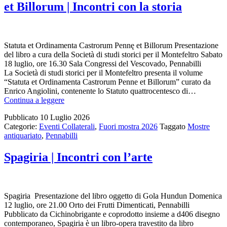
et Billorum | Incontri con la storia
Statuta et Ordinamenta Castrorum Pennę et Billorum Presentazione
del libro a cura della Società di studi storici per il Montefeltro Sabato
18 luglio, ore 16.30 Sala Congressi del Vescovado, Pennabilli
La Società di studi storici per il Montefeltro presenta il volume
“Statuta et Ordinamenta Castrorum Penne et Billorum” curato da
Enrico Angiolini, contenente lo Statuto quattrocentesco di…
Statuta
Continua a leggere
et
Pubblicato
10 Luglio 2026
Ordinamenta
Categorie:
Eventi Collaterali
,
Fuori mostra 2026
Taggato
Mostre
Castrorum
antiquariato
,
Pennabilli
Pennę
et
Billorum
Spagiria | Incontri con l’arte
|
Incontri
con
la
Spagiria Presentazione del libro oggetto di Gola Hundun Domenica
storia
12 luglio, ore 21.00 Orto dei Frutti Dimenticati, Pennabilli
Pubblicato da Cichinobrigante e coprodotto insieme a d406 disegno
contemporaneo, Spagiria è un libro-opera travestito da libro